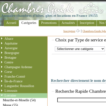
Annuaire chambres d'hôtes, gîtes et locations en France 19155
Accueil
Catégories
Promotions
Actualités
Inscription
Nos 
|
Inscription
Chambres-Guide Iph
Alsace
Choix par Type de service 
Aquitaine
Auvergne
Bourgogne
Bretagne
Centre
Champagne Ardenne
Corse
Franche-Comté
Rechercher directement le nom de 
Île-de-France
Languedoc Roussillon
Recherche Rapide Chambre
Limousin
Lorraine
Meurthe-et-Moselle (54)
Meuse (55)