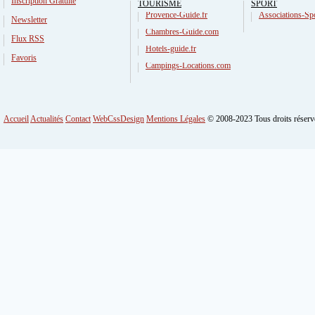
Inscription Gratuite
TOURISME
SPORT
Provence-Guide.fr
Associations-Spo
Newsletter
Chambres-Guide.com
Flux RSS
Hotels-guide.fr
Favoris
Campings-Locations.com
Accueil
Actualités
Contact
WebCssDesign
Mentions Légales
© 2008-2023 Tous droits réserv