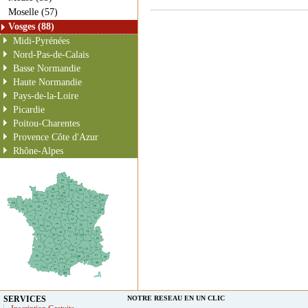
Moselle (57)
Vosges (88)
Midi-Pyrénées
Nord-Pas-de-Calais
Basse Normandie
Haute Normandie
Pays-de-la-Loire
Picardie
Poitou-Charentes
Provence Côte d'Azur
Rhône-Alpes
SERVICES
NOTRE RESEAU EN UN CLIC