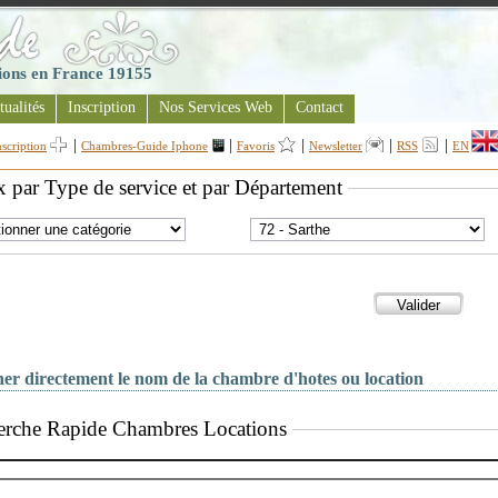
tions en France 19155
tualités
Inscription
Nos Services Web
Contact
|
|
|
|
|
nscription
Chambres-Guide Iphone
Favoris
Newsletter
RSS
EN
 par Type de service et par Département
er directement le nom de la chambre d'hotes ou location
erche Rapide Chambres Locations