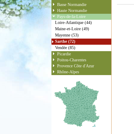
Basse Normandie
Haute Normandie
Pays-de-la-Loire
Loire-Atlantique (44)
Maine-et-Loire (49)
Mayenne (53)
Sarthe (72)
Vendée (85)
Picardie
Poitou-Charentes
Provence Côte d'Azur
Rhône-Alpes