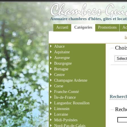
Annuaire chambres d'hôtes, gîtes et loca
Accueil
Catégories
Promotions
Ac
I
Alsace
Choix
Aquitaine
Auvergne
Bourgogne
Bretagne
Centre
Champagne Ardenne
Corse
Franche-Comté
Recherch
Île-de-France
Languedoc Roussillon
Rech
Limousin
Lorraine
Midi-Pyrénées
Nord-Pas-de-Calais